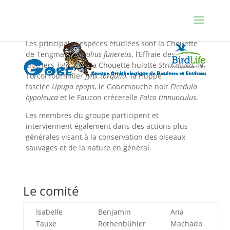
buts fondamentaux consistent essentiellement à
des actions de sauvegarde visant à favoriser des
espèces sensibles, rares ou menacées.
Les principales espèces étudiées sont la Chouette
de Tengmalm
Aegolius funereus
, l’Effraie des
clochers
Tyto alba
, la Chouette hulotte
Strix aluco
, le
Torcol fourmilier
Jynx torquila
, la Huppe
fasciée
Upupa epops
, le Gobemouche noir
Ficedula
hypoleuca
et le Faucon crécerelle
Falco tinnunculus
.
Les membres du groupe participent et
interviennent également dans des actions plus
générales visant à la conservation des oiseaux
sauvages et de la nature en général.
Le comité
Isabelle
Benjamin
Ana
Tauxe
Rothenbühler
Machado