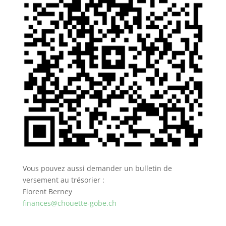
Vous pouvez aussi demander un bulletin de
versement au trésorier :
Florent Berney
finances@chouette-gobe.ch